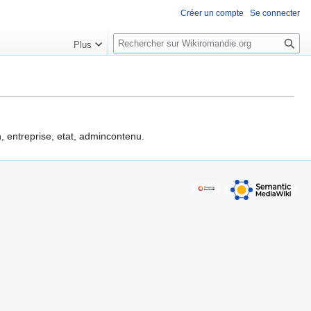
Créer un compte
Se connecter
R
Plus
e
c
h
e
r
c
n, entreprise, etat, admincontenu.
h
e
r