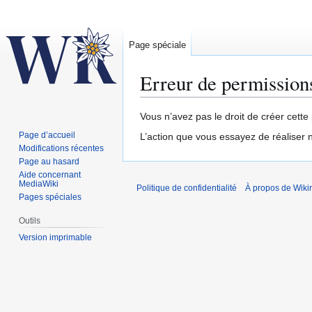
Page spéciale
Erreur de permission
Aller
Aller
Vous n’avez pas le droit de créer cette 
à
à
Page d’accueil
L’action que vous essayez de réaliser n
la
la
Modifications récentes
navigation
recherche
Page au hasard
Aide concernant
MediaWiki
Politique de confidentialité
À propos de Wiki
Pages spéciales
Outils
Version imprimable