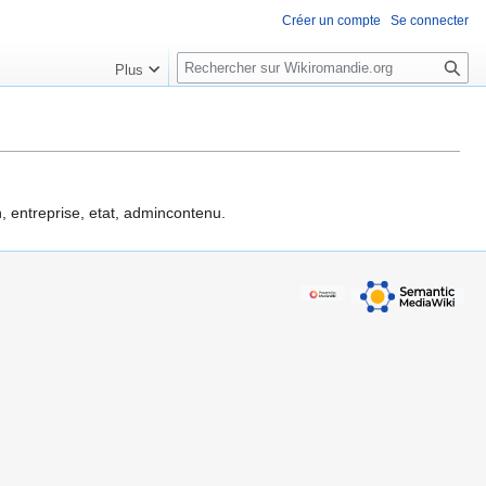
Créer un compte
Se connecter
R
Plus
e
c
h
e
r
c
n, entreprise, etat, admincontenu.
h
e
r