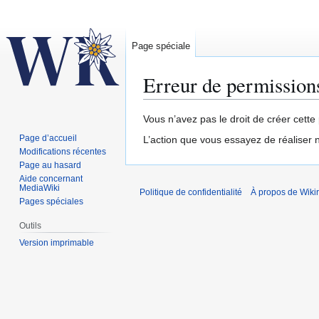
Page spéciale
Erreur de permission
Aller
Aller
Vous n’avez pas le droit de créer cette 
à
à
Page d’accueil
L’action que vous essayez de réaliser n
la
la
Modifications récentes
navigation
recherche
Page au hasard
Aide concernant
MediaWiki
Politique de confidentialité
À propos de Wiki
Pages spéciales
Outils
Version imprimable