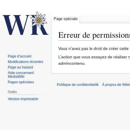
Page spéciale
Erreur de permission
Aller
Aller
Vous n’avez pas le droit de créer cette 
à
à
Page d’accueil
L’action que vous essayez de réaliser n’
la
la
Modifications récentes
admincontenu.
navigation
recherche
Page au hasard
Aide concernant
MediaWiki
Pages spéciales
Politique de confidentialité
À propos de Wiki
Outils
Version imprimable