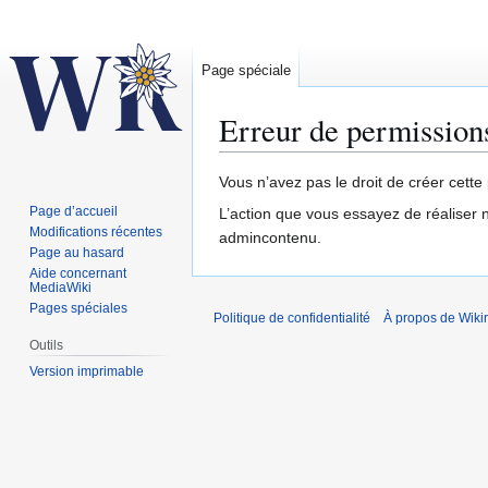
Page spéciale
Erreur de permission
Aller
Aller
Vous n’avez pas le droit de créer cette 
à
à
Page d’accueil
L’action que vous essayez de réaliser n’
la
la
Modifications récentes
admincontenu.
navigation
recherche
Page au hasard
Aide concernant
MediaWiki
Pages spéciales
Politique de confidentialité
À propos de Wiki
Outils
Version imprimable