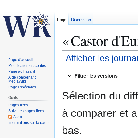
Page
Discussion
« Castor d'Eu
Afficher les journ
Page d’accueil
Modifications récentes
Aller
Aller
Page au hasard
Filtrer les versions
Aide concernant
à
à
MediaWiki
la
la
Pages spéciales
navigation
recherche
Sélection du dif
Outils
Pages liées
à comparer et a
Suivi des pages liées
Atom
Informations sur la page
bas.