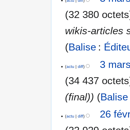
actu
diff
32 380 octets
wikis-articles 
Balise
:
Édite
3 mars
actu
diff
34 437 octets
(final)
Balise
2
26 fév
actu
diff
6
f
é