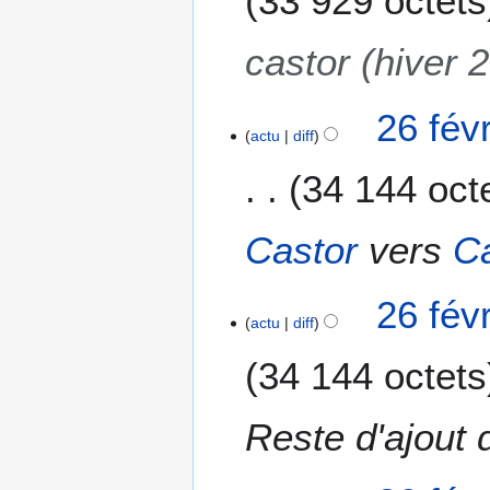
33 929 octets
v
r
castor (hiver 
i
e
26 fév
r
actu
diff
2
0
34 144 oct
2
5
Castor
vers
Ca
26 fév
actu
diff
34 144 octets
Reste d'ajout 