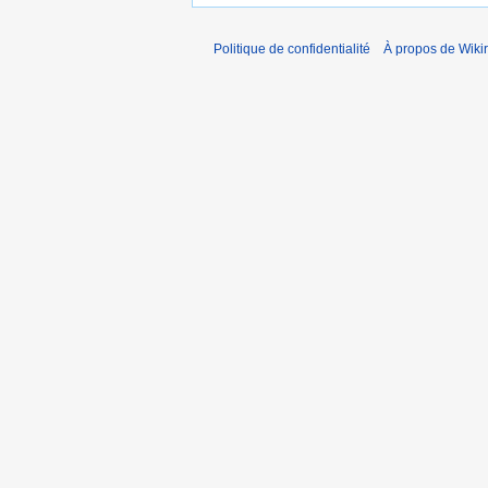
a
t
Politique de confidentialité
À propos de Wiki
i
o
n
s