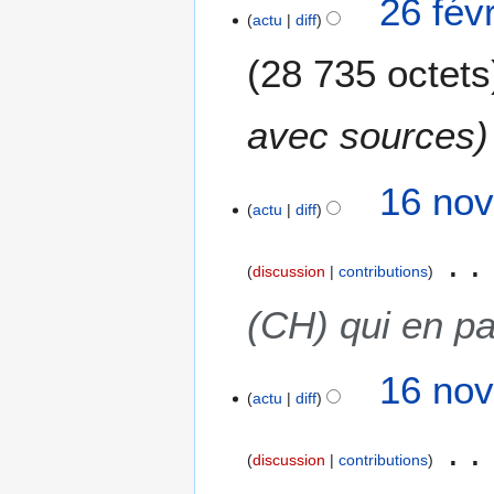
26 fév
actu
diff
28 735 octets
avec sources
1
16 nov
actu
diff
6
n
o
discussion
contributions
v
e
(CH) qui en pa
m
b
16 nov
r
actu
diff
e
2
0
discussion
contributions
2