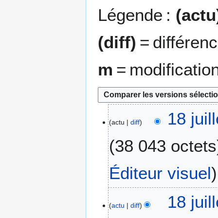
Légende :
(actu
(diff)
= différen
m
= modificatio
1
18 juil
actu
diff
8
j
38 043 octets
u
i
l
Éditeur visuel
l
e
18 juil
t
actu
diff
2