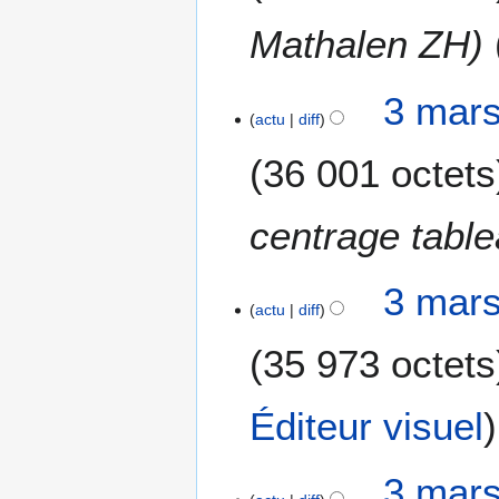
s
i
2
Mathalen ZH
o
0
n
2
s
3 mars
5
actu
diff
36 001 octets
centrage tabl
3 mars
actu
diff
35 973 octets
Éditeur visuel
3 mars