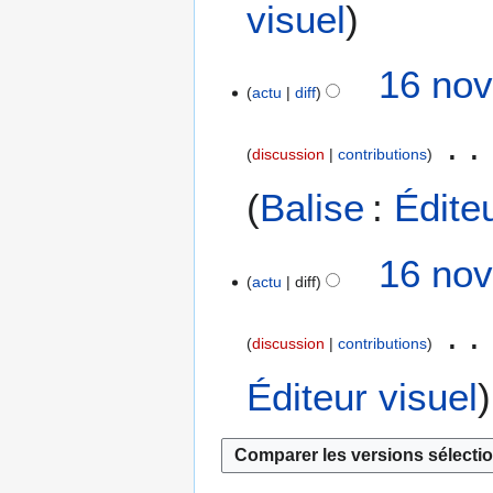
A
visuel
4
u
c
16 nov
u
actu
diff
n
r
é
discussion
contributions
s
u
Balise
:
Édite
m
é
16 nov
d
actu
diff
e
s
m
discussion
contributions
o
Éditeur visuel
d
i
f
i
c