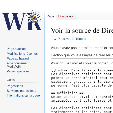
Page
Discussion
Voir la source de Dir
←
Directives anticipées
Aller
Aller
Vous n’avez pas le droit de modifier cet
Page d’accueil
à
à
Modifications récentes
L’action que vous essayez de réaliser n
la
la
Page au hasard
Vous pouvez voir et copier le contenu 
Aide concernant
navigation
recherche
MediaWiki
Pages spéciales
Outils
Pages liées
Suivi des pages liées
Informations sur la page