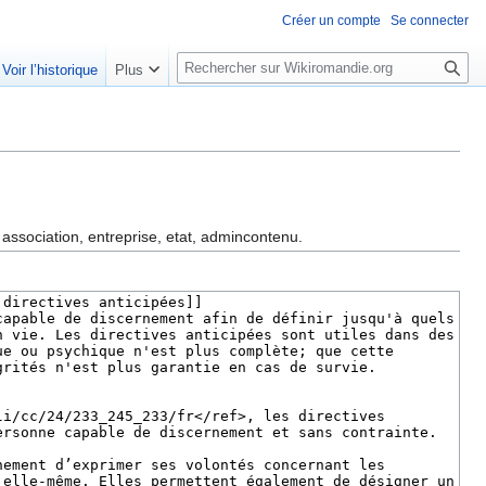
Créer un compte
Se connecter
R
Voir l’historique
Plus
e
c
h
e
r
c
h
 association, entreprise, etat, admincontenu.
e
r