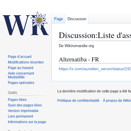
Page
Discussion
Discussion
:
Liste d'as
De Wikiromandie.org
Aller
Aller
Page d’accueil
Alternatiba - FR
Modifications récentes
à
à
Page au hasard
https://x.com/aurelien_veron/status
la
la
Aide concernant
navigation
recherche
MediaWiki
Pages spéciales
La dernière modification de cette page a été fai
Outils
Pages liées
Politique de confidentialité
À propos de Wiki
Suivi des pages liées
Version imprimable
Lien permanent
Informations sur la page