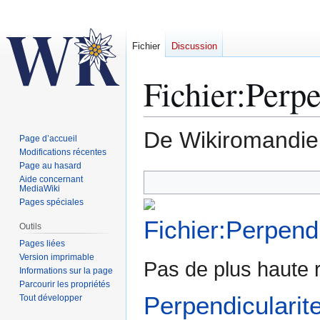
Fichier
Discussion
Fichier:Perpe
De Wikiromandie
Page d’accueil
Modifications récentes
Page au hasard
Aller
Aller
Aide concernant
MediaWiki
à
à
Pages spéciales
la
la
navigation
recherche
Outils
Pages liées
Version imprimable
Pas de plus haute r
Informations sur la page
Parcourir les propriétés
Perpendicularit
Tout développer