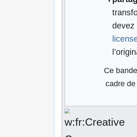
transf
devez 
licens
l’origin
Ce bandea
cadre de