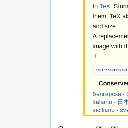
to
TeX
. Stor
them. TeX al
and size.
A replacemen
image with t
⊥
<math>\perp</mat
Conserve
български
∙
italiano
∙
日
sicilianu
∙
sv