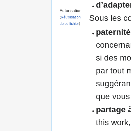
d’adapte
Autorisation
Sous les co
(
Réutilisation
de ce fichier
)
paternité
concernant
si des mo
par tout 
suggérant
que vous 
partage à
this work