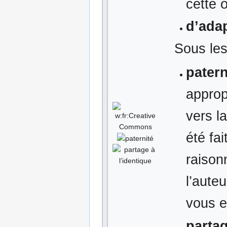
cette 
d’ada
Sous les
patern
approp
vers la
été fa
raison
l’aute
vous e
partag