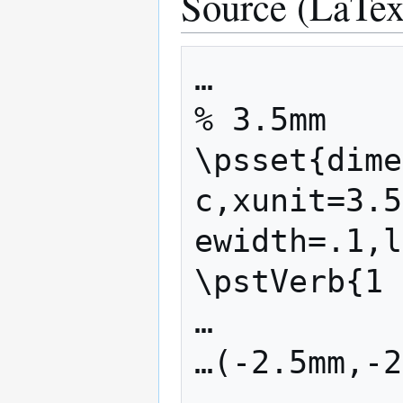
Source (LaTex
…

% 3.5mm

\psset{dime
c,xunit=3.5
ewidth=.1,l
\pstVerb{1 
…

…(-2.5mm,-2
…
