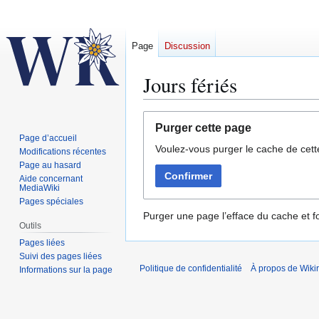
Page
Discussion
Jours fériés
Aller
Aller
Purger cette page
à
à
Page d’accueil
Voulez-vous purger le cache de cett
la
la
Modifications récentes
navigation
recherche
Page au hasard
Confirmer
Aide concernant
MediaWiki
Pages spéciales
Purger une page l’efface du cache et fo
Outils
Pages liées
Suivi des pages liées
Politique de confidentialité
À propos de Wiki
Informations sur la page