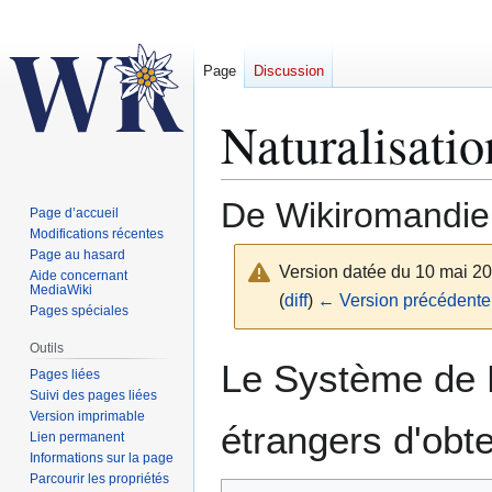
Page
Discussion
Naturalisatio
De Wikiromandie
Page d’accueil
Modifications récentes
Page au hasard
Version datée du 10 mai 2
Aide concernant
MediaWiki
(
diff
)
← Version précédente
Pages spéciales
Outils
Aller
Aller
Le Système de N
Pages liées
à
à
Suivi des pages liées
la
la
Version imprimable
étrangers d'obte
navigation
recherche
Lien permanent
Informations sur la page
Parcourir les propriétés