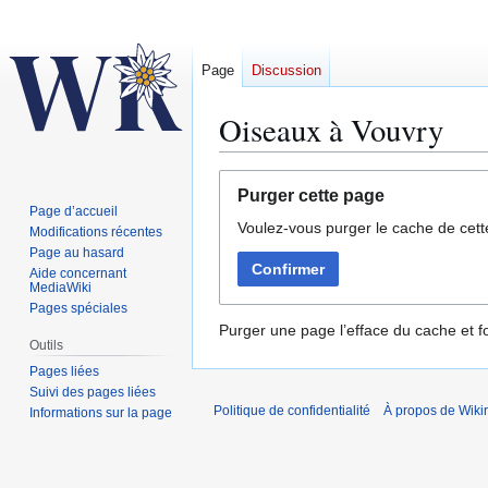
Page
Discussion
Oiseaux à Vouvry
Aller
Aller
Purger cette page
à
à
Page d’accueil
Voulez-vous purger le cache de cett
la
la
Modifications récentes
navigation
recherche
Page au hasard
Confirmer
Aide concernant
MediaWiki
Pages spéciales
Purger une page l’efface du cache et fo
Outils
Pages liées
Suivi des pages liées
Politique de confidentialité
À propos de Wiki
Informations sur la page