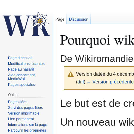
Page
Discussion
Pourquoi wik
De Wikiromandie
Page d’accueil
Modifications récentes
Page au hasard
Version datée du 4 décemb
Aide concernant
MediaWiki
(
diff
)
← Version précédente
Pages spéciales
Outils
Aller
Aller
Le but est de cr
Pages liées
à
à
Suivi des pages liées
la
la
Version imprimable
navigation
recherche
Un nouveau wiki
Lien permanent
Informations sur la page
Parcourir les propriétés