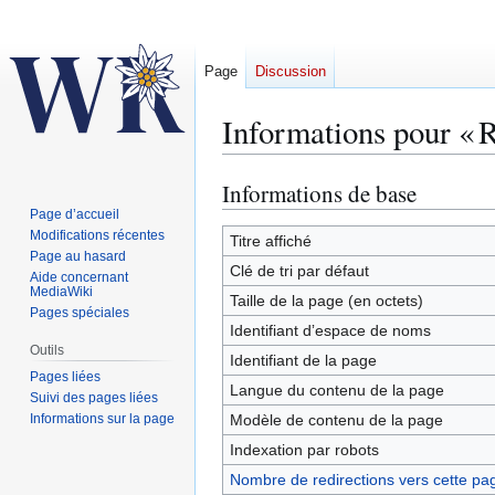
Page
Discussion
Informations pour « R
Informations de base
Aller
Aller
à
à
Page d’accueil
Modifications récentes
la
la
Titre affiché
Page au hasard
navigation
recherche
Clé de tri par défaut
Aide concernant
MediaWiki
Taille de la page (en octets)
Pages spéciales
Identifiant dʼespace de noms
Outils
Identifiant de la page
Pages liées
Langue du contenu de la page
Suivi des pages liées
Informations sur la page
Modèle de contenu de la page
Indexation par robots
Nombre de redirections vers cette pa