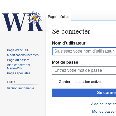
Page spéciale
Se connecter
Aller
Aller
Nom d’utilisateur
à
à
Page d’accueil
la
la
Modifications récentes
navigation
recherche
Page au hasard
Mot de passe
Aide concernant
MediaWiki
Pages spéciales
Garder ma session active
Outils
Version imprimable
Se conne
Aide pour se c
Mot de passe 