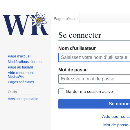
Page spéciale
Se connecter
Aller
Aller
Nom d’utilisateur
à
à
Page d’accueil
la
la
Modifications récentes
navigation
recherche
Page au hasard
Mot de passe
Aide concernant
MediaWiki
Pages spéciales
Garder ma session active
Outils
Version imprimable
Se conne
Aide pour se c
Mot de passe 