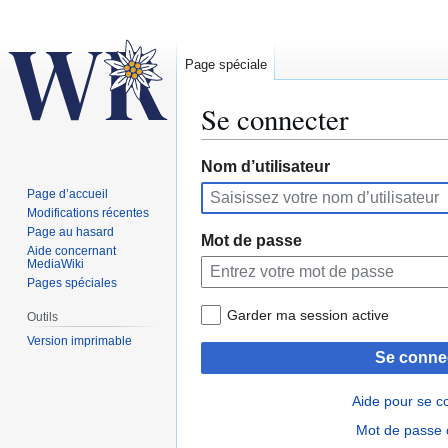
Page spéciale
Se connecter
Aller
Aller
Nom d’utilisateur
à
à
Page d’accueil
la
la
Modifications récentes
navigation
recherche
Page au hasard
Mot de passe
Aide concernant
MediaWiki
Pages spéciales
Garder ma session active
Outils
Version imprimable
Se conne
Aide pour se c
Mot de passe 