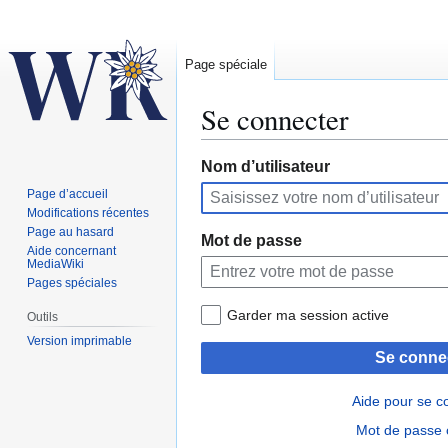
Page spéciale
Se connecter
Aller
Aller
Nom d’utilisateur
à
à
Page d’accueil
la
la
Modifications récentes
navigation
recherche
Page au hasard
Mot de passe
Aide concernant
MediaWiki
Pages spéciales
Garder ma session active
Outils
Version imprimable
Se conne
Aide pour se c
Mot de passe 