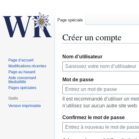
Page spéciale
Créer un compte
Aller
Aller
Nom d’utilisateur
à
à
Page d’accueil
la
la
Modifications récentes
navigation
recherche
Page au hasard
Aide concernant
Mot de passe
MediaWiki
Pages spéciales
Outils
Il est recommandé d’utiliser un m
n’utilisez sur aucun autre site web.
Version imprimable
Confirmez le mot de passe