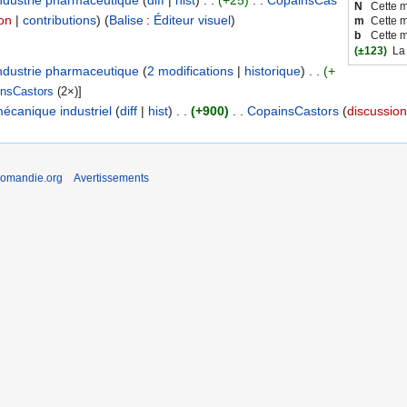
industrie pharmaceutique
diff
hist
+25
CopainsCas
N
Cette m
on
contributions
Balise
:
Éditeur visuel
m
Cette m
b
Cette m
(±123)
La
industrie pharmaceutique
2 modifications
historique
+
nsCastors
(2×)
]
écanique industriel
diff
hist
+900
CopainsCastors
discussion
romandie.org
Avertissements