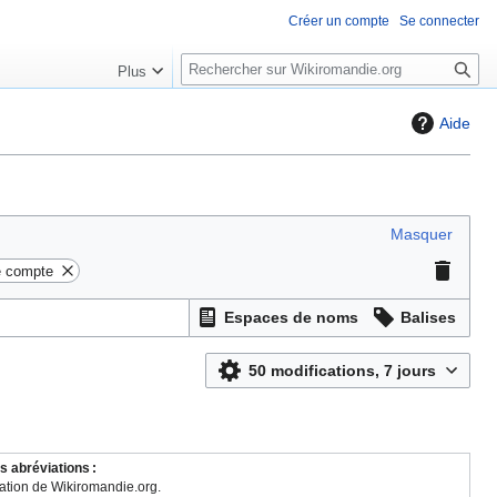
Créer un compte
Se connecter
R
Plus
e
c
Aide
h
e
r
c
Masquer
h
e
e compte
r
Espaces de noms
Balises
50 modifications, 7 jours
s abréviations :
ation de Wikiromandie.org.