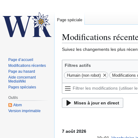
Page spéciale
Modifications récent
Aller
Aller
Suivez les changements les plus récent
à
à
Page d’accueil
la
la
Filtres actifs
Modifications récentes
navigation
recherche
Page au hasard
Humain (non robot)
Modifications
Aide concernant
MediaWiki
Pages spéciales
Outils
Mises à jour en direct
Atom
Version imprimable
7 août 2026