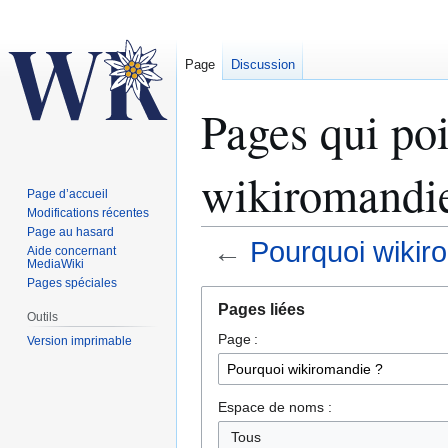
Page
Discussion
Pages qui poi
wikiromandie
Page d’accueil
Modifications récentes
Page au hasard
←
Pourquoi wikir
Aide concernant
MediaWiki
Pages spéciales
Aller
Aller
Pages liées
à
à
Outils
Page :
la
la
Version imprimable
navigation
recherche
Espace de noms :
Tous