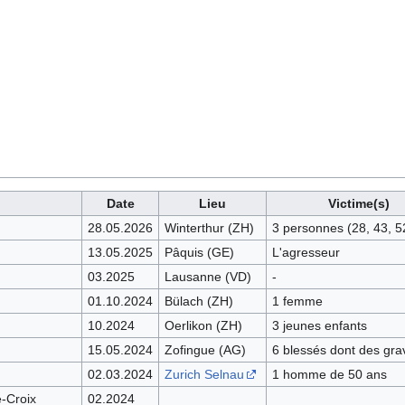
Date
Lieu
Victime(s)
28.05.2026
Winterthur (ZH)
3 personnes (28, 43, 5
13.05.2025
Pâquis (GE)
L'agresseur
03.2025
Lausanne (VD)
-
01.10.2024
Bülach (ZH)
1 femme
10.2024
Oerlikon (ZH)
3 jeunes enfants
15.05.2024
Zofingue (AG)
6 blessés dont des gra
02.03.2024
Zurich Selnau
1 homme de 50 ans
e-Croix
02.2024