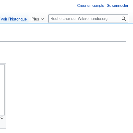
Créer un compte
Se connecter
R
Voir l’historique
Plus
e
c
h
e
r
c
h
e
r