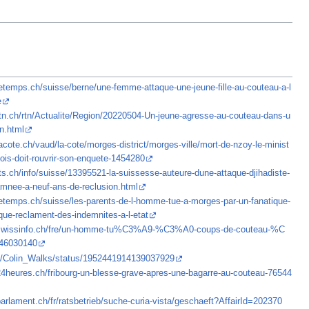
letemps.ch/suisse/berne/une-femme-attaque-une-jeune-fille-au-couteau-a-l
e
rtn.ch/rtn/Actualite/Region/20220504-Un-jeune-agresse-au-couteau-dans-u
n.html
acote.ch/vaud/la-cote/morges-district/morges-ville/mort-de-nzoy-le-minist
ois-doit-rouvrir-son-enquete-1454280
ts.ch/info/suisse/13395521-la-suissesse-auteure-dune-attaque-djihadiste-
mnee-a-neuf-ans-de-reclusion.html
letemps.ch/suisse/les-parents-de-l-homme-tue-a-morges-par-un-fanatique-
ique-reclament-des-indemnites-a-l-etat
.swissinfo.ch/fre/un-homme-tu%C3%A9-%C3%A0-coups-de-couteau-%C
46030140
m/Colin_Walks/status/1952441914139037929
24heures.ch/fribourg-un-blesse-grave-apres-une-bagarre-au-couteau-76544
arlament.ch/fr/ratsbetrieb/suche-curia-vista/geschaeft?AffairId=202370