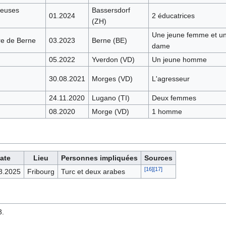
leuses
Bassersdorf
01.2024
2 éducatrices
(ZH)
Une jeune femme et u
re de Berne
03.2023
Berne (BE)
dame
05.2022
Yverdon (VD)
Un jeune homme
30.08.2021
Morges (VD)
L'agresseur
24.11.2020
Lugano (TI)
Deux femmes
08.2020
Morge (VD)
1 homme
ate
Lieu
Personnes impliquées
Sources
[
16
]
[
17
]
8.2025
Fribourg
Turc et deux arabes
3.