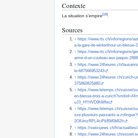
Contexte
[
19
]
La situation s'empire
.
Sources
↑
https://www.rts.ch/info/regions/au
a-la-gare-de-winterthour-un-blesse
↑
https://www.rts.ch/info/regions/g
arme-d-un-couteau-aux-paquis-288
↑
https://www.24heures.ch/lausanno
le-687566953243
↑
https://www.24heures.ch/zurich-u
375860825880
↑
https://www.letemps.ch/suisse/s
en-blesse-trois-a-zurich?srslt
uJ3_HYHVD9hWfw
↑
https://www.letemps.ch/suisse/s
sse-plusieurs-passants-a-zofing
2OlUmzRPL4ciPkBM0b82Ir
↑
https://swissjews.ch/fr/actualites
↑
https://www.24heures.ch/essert