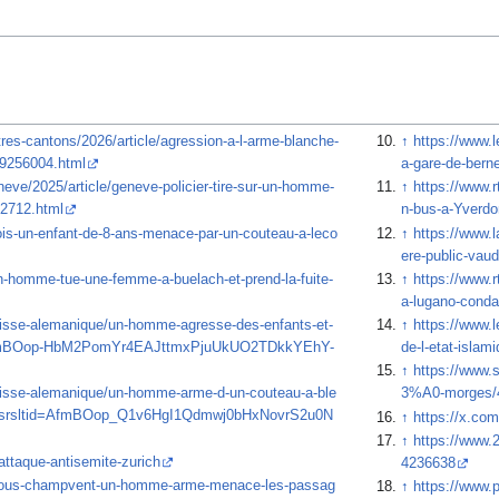
tres-cantons/2026/article/agression-a-l-arme-blanche-
↑
https://www.
-29256004.html
a-gare-de-bern
eneve/2025/article/geneve-policier-tire-sur-un-homme-
↑
https://www.
82712.html
n-bus-a-Yverdo
is-un-enfant-de-8-ans-menace-par-un-couteau-a-leco
↑
https://www.l
ere-public-vaud
n-homme-tue-une-femme-a-buelach-et-prend-la-fuite-
↑
https://www.r
a-lugano-conda
uisse-alemanique/un-homme-agresse-des-enfants-et-
↑
https://www.
id=AfmBOop-HbM2PomYr4EAJttmxPjuUkUO2TDkkYEhY-
de-l-etat-islam
↑
https://www
uisse-alemanique/un-homme-arme-d-un-couteau-a-ble
3%A0-morges/
ue?srsltid=AfmBOop_Q1v6HgI1Qdmwj0bHxNovrS2u0N
↑
https://x.co
↑
https://www.
/attaque-antisemite-zurich
4236638
-sous-champvent-un-homme-arme-menace-les-passag
↑
https://www.p