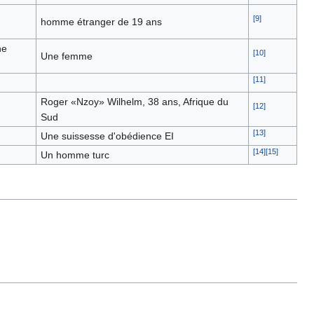
[
9
]
homme étranger de 19 ans
ne
[
10
]
Une femme
[
11
]
Roger «Nzoy» Wilhelm, 38 ans, Afrique du
[
12
]
Sud
[
13
]
Une suissesse d'obédience EI
[
14
]
[
15
]
Un homme turc