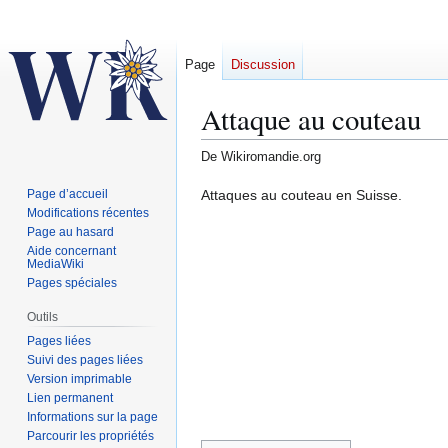
Page
Discussion
Attaque au couteau
De Wikiromandie.org
Aller
Aller
Attaques au couteau en Suisse.
Page d’accueil
Modifications récentes
à
à
Page au hasard
la
la
Aide concernant
navigation
recherche
MediaWiki
Pages spéciales
Outils
Pages liées
Suivi des pages liées
Version imprimable
Lien permanent
Informations sur la page
Parcourir les propriétés