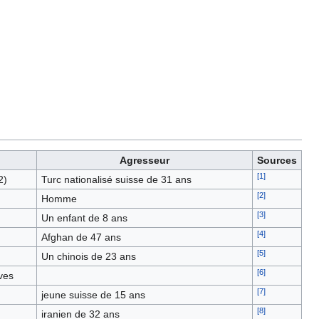
Agresseur
Sources
[
1
]
2)
Turc nationalisé suisse de 31 ans
[
2
]
Homme
[
3
]
Un enfant de 8 ans
[
4
]
Afghan de 47 ans
[
5
]
Un chinois de 23 ans
[
6
]
ves
[
7
]
jeune suisse de 15 ans
[
8
]
iranien de 32 ans