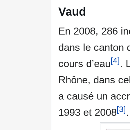
Vaud
En 2008, 286 ind
dans le canton 
[
4
]
cours d’eau
. 
Rhône, dans cel
a causé un accr
[
3
]
1993 et 2008
.