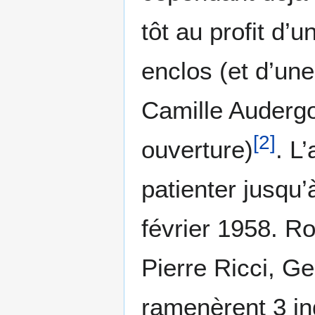
tôt au profit d
enclos (et d’un
Camille Audergo
[
2
]
ouverture)
. L
patienter jusqu’
février 1958. R
Pierre Ricci, G
ramenèrent 3 in