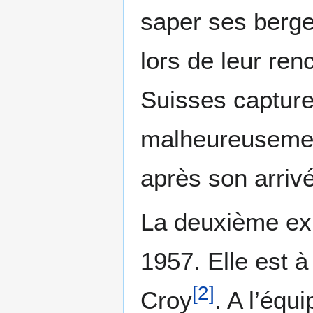
saper ses berges
lors de leur ren
Suisses capture
malheureusemen
après son arriv
La deuxième ex
1957. Elle est 
[
2
]
Croy
. A l’équ