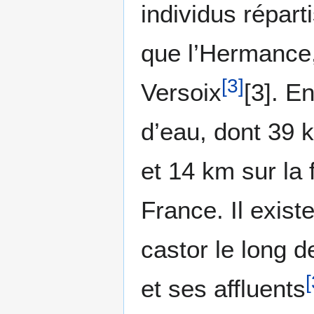
individus réparti
que l’Hermance,
[
3
]
Versoix
[3]. E
d’eau, dont 39 
et 14 km sur la 
France. Il exist
castor le long d
[
et ses affluents