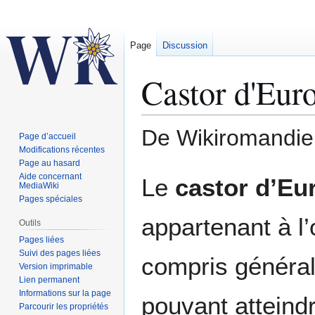
Page
Discussion
Castor d'Eur
De Wikiromandie
Page d’accueil
Modifications récentes
Page au hasard
Aller
Aller
Aide concernant
Le
castor d’Eu
MediaWiki
à
à
Pages spéciales
la
la
appartenant à l
navigation
recherche
Outils
Pages liées
Suivi des pages liées
compris générale
Version imprimable
Lien permanent
Informations sur la page
pouvant atteindr
Parcourir les propriétés