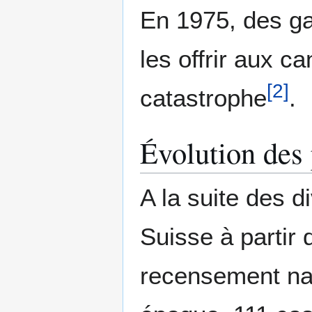
En 1975, des ga
les offrir aux c
[
2
]
catastrophe
.
Évolution des
A la suite des d
Suisse à partir
recensement nat