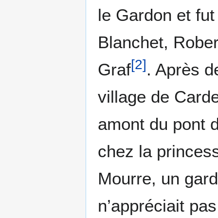
le Gardon et fu
Blanchet, Rober
[
2
]
Graf
. Après d
village de Carde
amont du pont 
chez la princes
Mourre, un gar
n’appréciait pas