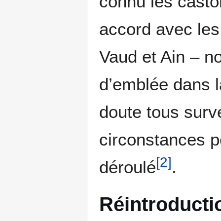
connu les castor
accord avec les
Vaud et Ain – n
d’emblée dans l
doute tous survé
circonstances po
[
2
]
déroulé
.
Réintroducti