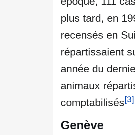
époque, 111 cas
plus tard, en 19
recensés en Sui
répartissaient su
année du dernie
animaux répartis
[
3
]
comptabilisés
Genève