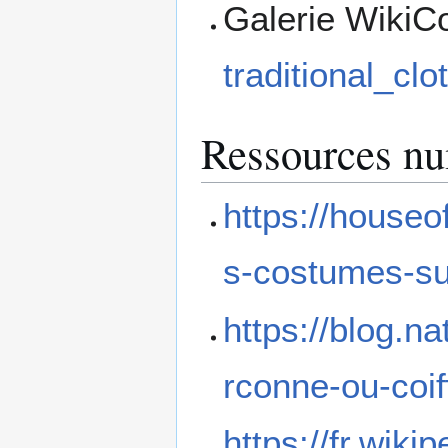
Galerie Wiki
traditional_cl
Ressources n
https://houseof
s-costumes-su
https://blog.n
rconne-ou-coiff
https://fr.wik