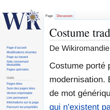
Page
Discussion
Costume trad
De Wikiromandie
Page d’accueil
Modifications récentes
Page au hasard
Aller
Aller
Aide concernant
Costume porté p
MediaWiki
à
à
Pages spéciales
la
la
modernisation. 
navigation
recherche
Outils
Pages liées
Suivi des pages liées
de mot génériqu
Version imprimable
Lien permanent
Informations sur la page
qui n'existent p
Parcourir les propriétés