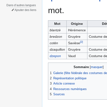
Dans d’autres langues
mot.
Ajouter des liens
Mot
Origine
Dét
blantzè
Hérémence
bredzon
Gruyère
Costume d
[
2
]
cotën
Savièse
dzaquillon
Gruyère
Costume d
dzepon
Vaud
Costume de
Sommaire
1
Galerie (fête fédérale des costumes de
2
Représentation politique
3
Article connexe
4
Ressources numériques
5
Sources