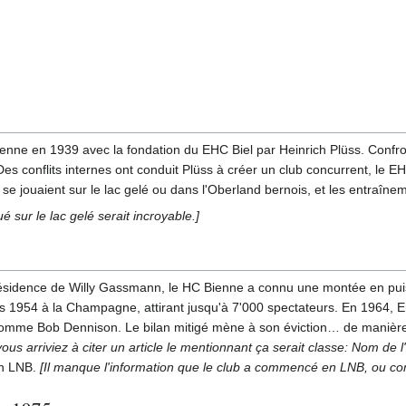
enne en 1939 avec la fondation du EHC Biel par Heinrich Plüss. Confronté
es conflits internes ont conduit Plüss à créer un club concurrent, le E
 se jouaient sur le lac gelé ou dans l'Oberland bernois, et les entraîne
 sur le lac gelé serait incroyable.]
ésidence de Willy Gassmann, le HC Bienne a connu une montée en puis
 dès 1954 à la Champagne, attirant jusqu'à 7'000 spectateurs. En 1964,
comme Bob Dennison. Le bilan mitigé mène à son éviction… de manière
ous arriviez à citer un article le mentionnant ça serait classe: Nom de l'ar
en LNB.
[Il manque l'information que le club a commencé en LNB, ou com