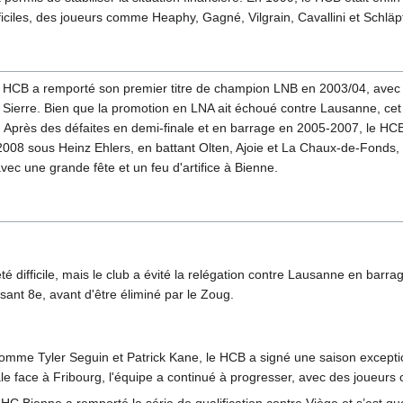
iciles, des joueurs comme Heaphy, Gagné, Vilgrain, Cavallini et Schläpf
le HCB a remporté son premier titre de champion LNB en 2003/04, avec 
 Sierre. Bien que la promotion en LNA ait échoué contre Lausanne, cet o
b. Après des défaites en demi-finale et en barrage en 2005-2007, le HC
2008 sous Heinz Ehlers, en battant Olten, Ajoie et La Chaux-de-Fonds,
avec une grande fête et un feu d'artifice à Bienne.
 difficile, mais le club a évité la relégation contre Lausanne en barra
ssant 8e, avant d'être éliminé par le Zoug.
comme Tyler Seguin et Patrick Kane, le HCB a signé une saison except
le face à Fribourg, l'équipe a continué à progresser, avec des joueurs 
e HC Bienne a remporté la série de qualification contre Viège et s’est qu