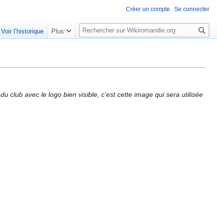
Créer un compte
Se connecter
R
Voir l’historique
Plus
e
c
h
e
r
c
u club avec le logo bien visible, c'est cette image qui sera utilisée
h
e
r