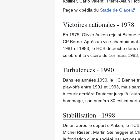
Kölliker, Carlo Valenti, Pierre-Alain F
Page wikipédia du
Stade de Glace
Victoires nationales - 1978
En 1975, Olivier Anken rejoint Bienne 
CP Berne. Après un vice-championnat e
1981 et 1983, le HCB décroche deux nou
célèbrent la victoire du 1er mars 1983, 
Turbulences - 1990
Dans les années 1990, le HC Bienne tra
play-offs entre 1991 et 1993, mais sans
à courir derrière l’autocar jusqu’à l’au
hommage, son numéro 30 est immortalisé
Stabilisation - 1998
Un an après le départ d'Anken, le HCB
Michel Riesen, Martin Steinegger et Chr
la fondation d’une société par actions a