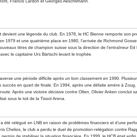
lotiront, Francis Lardon et Georges Aeschlimann.
et devient une légende du club. En 1978, le HC Bienne remporte son pre
n 1979 et une quatrième place en 1980, l'arrivée de Richmond Gossel
veaux titres de champion suisse sous la direction de l'entraîneur Ed 
avec le capitaine Urs Bärtschi levant le trophée.
verse une période difficile après un bon classement en 1990. Plusieur
 succès en quart de finale. En 1994, après une défaite amère à Zoug, le 
toroute. Après une victoire décisive contre Olten, Olivier Anken conclut 
 sous le toit de la Tissot Arena.
 a été relégué en LNB en raison de problèmes financiers et d’une perf
is Chelios, le club a perdu le duel de promotion-relégation contre Rapp
 permis de stabiliser la situation financière. En 1999, le HCB était enfi