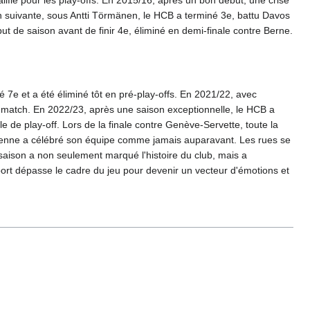
 suivante, sous Antti Törmänen, le HCB a terminé 3e, battu Davos
t de saison avant de finir 4e, éliminé en demi-finale contre Berne.
 7e et a été éliminé tôt en pré-play-offs. En 2021/22, avec
e match. En 2022/23, après une saison exceptionnelle, le HCB a
e de play-off. Lors de la finale contre Genève-Servette, toute la
e Bienne a célébré son équipe comme jamais auparavant. Les rues se
e saison a non seulement marqué l'histoire du club, mais a
sport dépasse le cadre du jeu pour devenir un vecteur d'émotions et