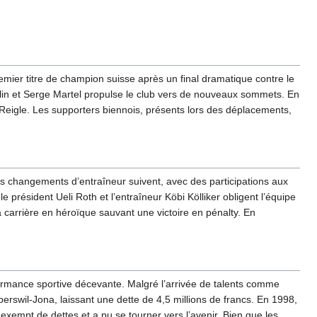
mier titre de champion suisse après un final dramatique contre le
in et Serge Martel propulse le club vers de nouveaux sommets. En
Reigle. Les supporters biennois, présents lors des déplacements,
s changements d’entraîneur suivent, avec des participations aux
président Ueli Roth et l’entraîneur Köbi Kölliker obligent l’équipe
sa carrière en héroïque sauvant une victoire en pénalty. En
ormance sportive décevante. Malgré l’arrivée de talents comme
erswil-Jona, laissant une dette de 4,5 millions de francs. En 1998,
n exempt de dettes et a pu se tourner vers l’avenir. Bien que les