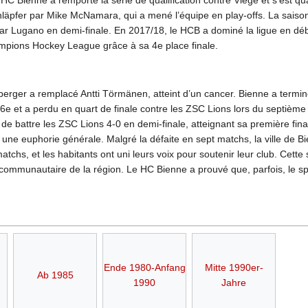
pfer par Mike McNamara, qui a mené l’équipe en play-offs. La saison
par Lugano en demi-finale. En 2017/18, le HCB a dominé la ligue en débu
ampions Hockey League grâce à sa 4e place finale.
erger a remplacé Antti Törmänen, atteint d’un cancer. Bienne a terminé
e et a perdu en quart de finale contre les ZSC Lions lors du septièm
 de battre les ZSC Lions 4-0 en demi-finale, atteignant sa première final
s une euphorie générale. Malgré la défaite en sept matchs, la ville d
matchs, et les habitants ont uni leurs voix pour soutenir leur club. Cett
it communautaire de la région. Le HC Bienne a prouvé que, parfois, le 
Ende 1980-Anfang
Mitte 1990er-
Ab 1985
1990
Jahre