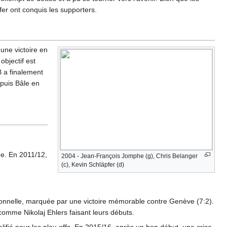
er ont conquis les supporters.
une victoire en
bjectif est
B a finalement
 puis Bâle en
ge. En 2011/12,
2004 - Jean-François Jomphe (g), Chris Belanger
(c), Kevin Schläpfer (d)
ionnelle, marquée par une victoire mémorable contre Genève (7:2).
comme Nikolaj Ehlers faisant leurs débuts.
alifié pour les play-offs. En 2015/16, après un bon début, une crise