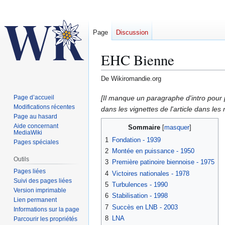
Page
Discussion
EHC Bienne
De Wikiromandie.org
Aller
Aller
[Il manque un paragraphe d'intro pour pr
Page d’accueil
Modifications récentes
à
à
dans les vignettes de l'article dans les
Page au hasard
la
la
Aide concernant
Sommaire
navigation
recherche
MediaWiki
1
Fondation - 1939
Pages spéciales
2
Montée en puissance - 1950
Outils
3
Première patinoire biennoise - 1975
Pages liées
4
Victoires nationales - 1978
Suivi des pages liées
5
Turbulences - 1990
Version imprimable
6
Stabilisation - 1998
Lien permanent
7
Succès en LNB - 2003
Informations sur la page
8
LNA
Parcourir les propriétés