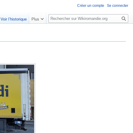
Créer un compte
Se connecter
R
Voir l’historique
Plus
e
c
h
e
r
c
h
e
r