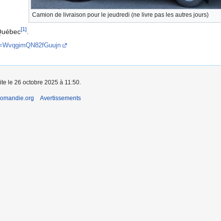
Camion de livraison pour le jeudredi (ne livre pas les autres jours)
[
1
]
 Québec
.
si=WvqgimQN82fGuujn
ite le 26 octobre 2025 à 11:50.
romandie.org
Avertissements