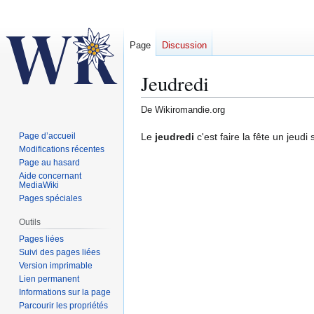
Page
Discussion
Jeudredi
De Wikiromandie.org
Aller
Aller
Le
jeudredi
c'est faire la fête un jeudi
Page d’accueil
Modifications récentes
à
à
Page au hasard
la
la
Aide concernant
navigation
recherche
MediaWiki
Pages spéciales
Outils
Pages liées
Suivi des pages liées
Version imprimable
Lien permanent
Informations sur la page
Parcourir les propriétés