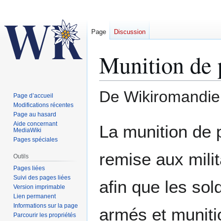
Page
Discussion
Munition de
De Wikiromandie
Page d’accueil
Modifications récentes
Page au hasard
Aller
Aller
Aide concernant
La munition de p
MediaWiki
à
à
Pages spéciales
la
la
remise aux mili
navigation
recherche
Outils
Pages liées
Suivi des pages liées
afin que les sol
Version imprimable
Lien permanent
Informations sur la page
armés et muniti
Parcourir les propriétés