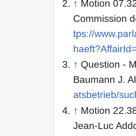
↑
Motion 07.32
Commission de 
tps://www.parl
haeft?AffairI
↑
Question - M
Baumann J. A
atsbetrieb/suc
↑
Motion 22.38
Jean-Luc Add