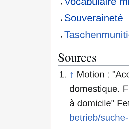
Vocabulaire mil
Souveraineté
Taschenmunit
Sources
↑
Motion : "Acc
domestique. F
à domicile" Fe
betrieb/suche