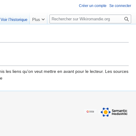
Créer un compte
Se connecter
R
Voir l’historique
Plus
e
c
h
e
r
c
h
mis les liens qu'on veut mettre en avant pour le lecteur. Les sources
e
ce
r