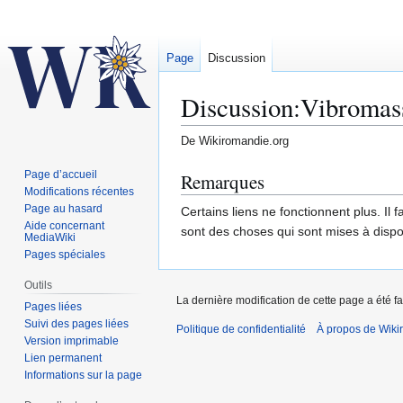
Page
Discussion
Discussion
:
Vibromas
De Wikiromandie.org
Aller
Aller
Page d’accueil
Remarques
Modifications récentes
à
à
Page au hasard
Certains liens ne fonctionnent plus. Il
la
la
Aide concernant
sont des choses qui sont mises à disposi
navigation
recherche
MediaWiki
Pages spéciales
Outils
La dernière modification de cette page a été fa
Pages liées
Suivi des pages liées
Politique de confidentialité
À propos de Wiki
Version imprimable
Lien permanent
Informations sur la page