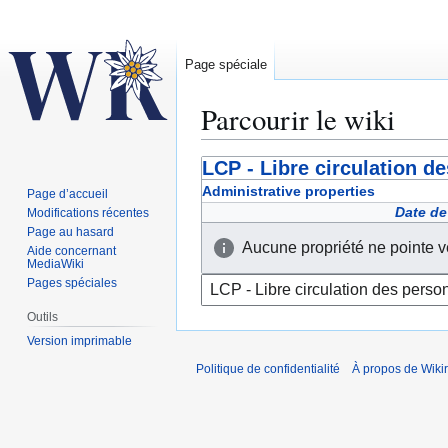
Page spéciale
Parcourir le wiki
LCP - Libre circulation d
Aller
Aller
à
à
Administrative properties
Page d’accueil
la
la
Date de
Modifications récentes
navigation
recherche
Page au hasard
Aucune propriété ne pointe v
Aide concernant
MediaWiki
Pages spéciales
Outils
Version imprimable
Politique de confidentialité
À propos de Wiki