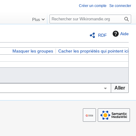
Créer un compte
Se connecter
R
Plus
e
c
Aide
RDF
h
e
r
Masquer les groupes
Cacher les propriétés qui pointent ici
c
h
e
r