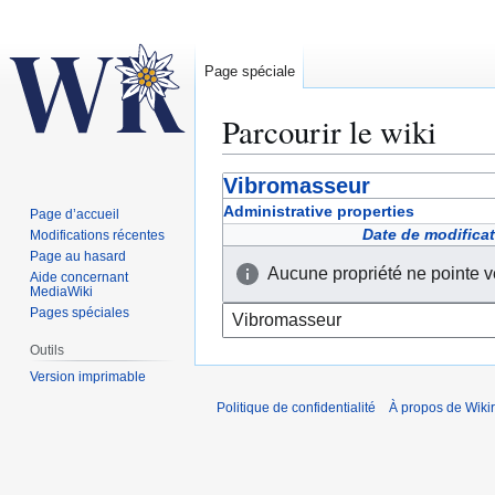
Page spéciale
Parcourir le wiki
Vibromasseur
Aller
Aller
à
à
Administrative properties
Page d’accueil
la
la
Date de modifica
Modifications récentes
navigation
recherche
Page au hasard
Aucune propriété ne pointe v
Aide concernant
MediaWiki
Pages spéciales
Outils
Version imprimable
Politique de confidentialité
À propos de Wiki